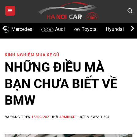
Chuyển
đến
nội
dung
Audi
Toyota
Hyundai
KIA
Lexus
KINH NGHIỆM MUA XE CŨ
NHỮNG ĐIỀU MÀ
BẠN CHƯA BIẾT VỀ
BMW
ĐÃ ĐĂNG TRÊN
15/09/2021
BỞI
ADMINCP
LƯỢT VIEWS:
1.594