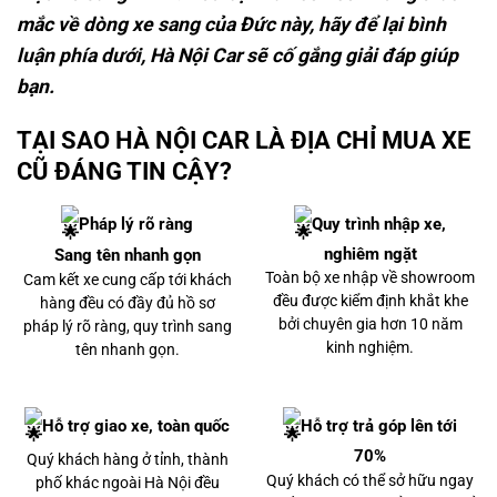
mắc về dòng xe sang của Đức này, hãy để lại bình
luận phía dưới, Hà Nội Car sẽ cố gắng giải đáp giúp
bạn.
TẠI SAO HÀ NỘI CAR LÀ ĐỊA CHỈ MUA XE
CŨ ĐÁNG TIN CẬY?
2 tỷ 790 triệu
Pháp lý rõ ràng
Quy trình nhập xe,
nghiêm ngặt
Sang tên nhanh gọn
Lexus NX300 2021
Toàn bộ xe nhập về showroom
Cam kết xe cung cấp tới khách
đều được kiểm định khắt khe
hàng đều có đầy đủ hồ sơ
bởi chuyên gia hơn 10 năm
pháp lý rõ ràng, quy trình sang
kinh nghiệm.
tên nhanh gọn.
Hỗ trợ giao xe, toàn quốc
Hỗ trợ trả góp lên tới
70%
Quý khách hàng ở tỉnh, thành
Quý khách có thể sở hữu ngay
phố khác ngoài Hà Nội đều