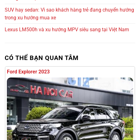
SUV hay sedan: Vì sao khách hàng trẻ đang chuyển hướng
trong xu hướng mua xe
Lexus LM500h và xu hướng MPV siêu sang tại Việt Nam
1 tỷ 690 triệu
43000km
CÓ THỂ BẠN QUAN TÂM
Toyota Prado 2025