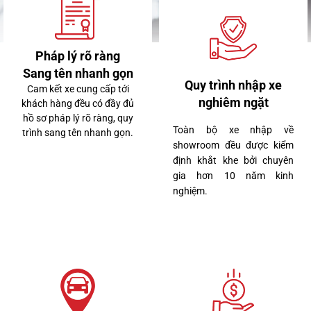
Pháp lý rõ ràng
Sang tên nhanh gọn
7 tỷ 650 triệu
Quy trình nhập xe
Cam kết xe cung cấp tới
nghiêm ngặt
40000km
khách hàng đều có đầy đủ
hồ sơ pháp lý rõ ràng, quy
Toàn bộ xe nhập về
trình sang tên nhanh gọn.
showroom đều được kiểm
Lexus RX300 2022
định khắt khe bởi chuyên
gia hơn 10 năm kinh
nghiệm.