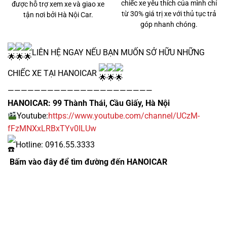
chiếc xe yêu thích của mình chỉ
được hỗ trợ xem xe và giao xe
từ 30% giá trị xe với thủ tục trả
tận nơi bởi Hà Nội Car.
góp nhanh chóng.
LIÊN HỆ NGAY NẾU BẠN MUỐN SỞ HỮU NHỮNG
CHIẾC XE TẠI HANOICAR
1 tỷ 920 triệu
——————————————————————
55000km
HANOICAR: 99 Thành Thái, Cầu Giấy, Hà Nội
Youtube:
https://www.youtube.com/channel/UCzM-
Mercedes Benz C200 2018
fFzMNXxLRBxTYv0ILUw
Hotline: 0916.55.3333
Bấm vào đây để tìm đường đến HANOICAR