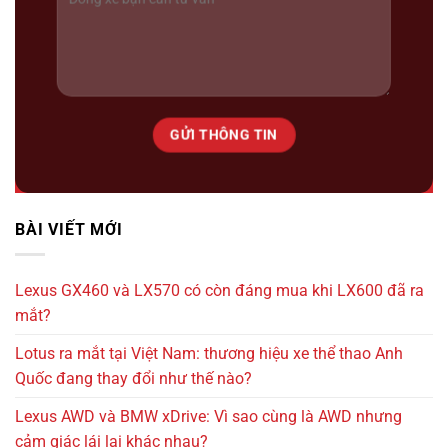
7 tỷ 650 triệu
7000km
BÀI VIẾT MỚI
Ford Explorer 2023
Lexus GX460 và LX570 có còn đáng mua khi LX600 đã ra
mắt?
Lotus ra mắt tại Việt Nam: thương hiệu xe thể thao Anh
Quốc đang thay đổi như thế nào?
Lexus AWD và BMW xDrive: Vì sao cùng là AWD nhưng
cảm giác lái lại khác nhau?