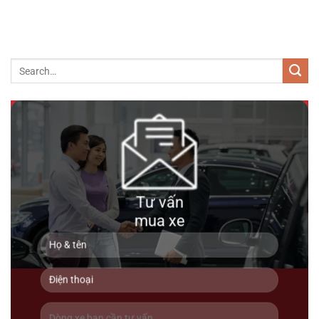
2 tỷ 990 triệu
97000km
Lexus LM500h ( 6 ghế ) 2025
Tư vấn
mua xe