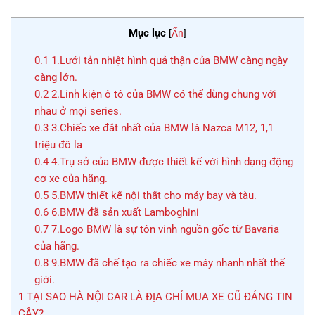
Mục lục
[
Ẩn
]
0.1
1.Lưới tản nhiệt hình quả thận của BMW càng ngày
càng lớn.
0.2
2.Linh kiện ô tô của BMW có thể dùng chung với
nhau ở mọi series.
0.3
3.Chiếc xe đắt nhất của BMW là Nazca M12, 1,1
triệu đô la
0.4
4.Trụ sở của BMW được thiết kế với hình dạng động
cơ xe của hãng.
0.5
5.BMW thiết kế nội thất cho máy bay và tàu.
0.6
6.BMW đã sản xuất Lamboghini
0.7
7.Logo BMW là sự tôn vinh nguồn gốc từ Bavaria
của hãng.
0.8
9.BMW đã chế tạo ra chiếc xe máy nhanh nhất thế
giới.
1
TẠI SAO HÀ NỘI CAR LÀ ĐỊA CHỈ MUA XE CŨ ĐÁNG TIN
CẬY?