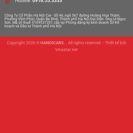
Hotline:
0916.55.3333
Công Ty Cổ Phần Hà Nội Car - Số 46, ngõ 567 đường Hoàng Hoa Thám,
Phường Vĩnh Phúc, Quận Ba Đình, Thành phố Hà Nội
Đại Diện: Ông Lê Ngọc
Sơn. Mã số thuế: 0109537201 cấp tại Phòng đăng ký kinh doanh Sở Kế
hoạch và Đầu tư Thành phố Hà Nội
Copyright 2026 ©
HANOICARS
. . All rights reserved. - Thiết kế bởi:
Vinastar.net