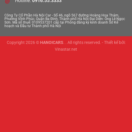
Hotline:
0916.55.3333
Công Ty Cổ Phần Hà Nội Car - Số 46, ngõ 567 đường Hoàng Hoa Thám,
Phường Vĩnh Phúc, Quận Ba Đình, Thành phố Hà Nội
Đại Diện: Ông Lê Ngọc
Sơn. Mã số thuế: 0109537201 cấp tại Phòng đăng ký kinh doanh Sở Kế
hoạch và Đầu tư Thành phố Hà Nội
Copyright 2026 ©
HANOICARS
. . All rights reserved. - Thiết kế bởi:
Vinastar.net