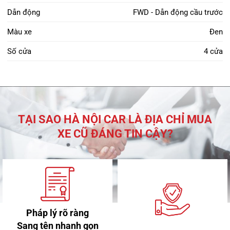
Dẫn động
FWD - Dẫn động cầu trước
Màu xe
Đen
Số cửa
4 cửa
TẠI SAO HÀ NỘI CAR LÀ ĐỊA CHỈ MUA
XE CŨ ĐÁNG TIN CẬY?
Pháp lý rõ ràng
Sang tên nhanh gọn