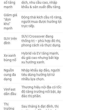
số tăng
dịch, nhu cầu cao, nhập
mạnh
khẩu & sản xuất đều tăng.
Giảm giá
Động thái kích cầu rõ ràng,
“dọn
người mua được hưởng lợi
kho”
trực tiếp.
mạnh
SUV/Crossover đang
SUV trên
thống trị – phù hợp đô thị,
đỉnh
2 tỷ 790 triệu
phong cách và thực dụng.
Hybrid và EV tăng mạnh,
Xe xanh
dù giá cao nhưng bắt kịp
bùng nổ
xu hướng xanh.
Lexus NX300 2021
Nguồn
Nhập khẩu áp đảo, người
cung đa
tiêu dùng hưởng lợi từ
dạng
nhiều lựa chọn.
Thương hiệu nội địa có tốc
VinFast
độ tăng trưởng nổi bật, áp
dẫn đầu
đảo thị phần.
Thị
Sau tháng 6 đạt đỉnh, thị
trường