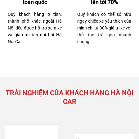
toàn quốc
lên tới 70%
Quý khách hàng ở tỉnh,
Quý khách có thể sở hữu
thành phố khác ngoài Hà
ngay chiếc xe yêu thích của
Nội đều được hỗ trợ xem xe
mình chỉ từ 30% giá trị xe với
và giao xe tận nơi bởi Hà
thủ tục trả góp nhanh
Nội Car.
chóng.
7 tỷ 650 triệu
40000km
Lexus RX300 2022
TRẢI NGHIỆM CỦA KHÁCH HÀNG HÀ NỘI
CAR