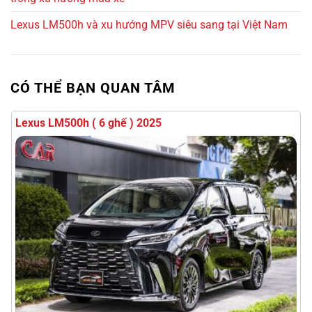
Lexus LM500h và xu hướng MPV siêu sang tại Việt Nam
CÓ THỂ BẠN QUAN TÂM
7 tỷ 650 triệu
7000km
Ford Explorer 2023