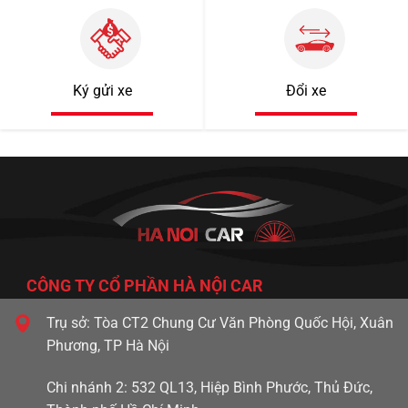
Ký gửi xe
Đổi xe
1 tỷ 920 triệu
55000km
Mercedes Benz C200 2018
CÔNG TY CỔ PHẦN HÀ NỘI CAR
Trụ sở: Tòa CT2 Chung Cư Văn Phòng Quốc Hội, Xuân
Phương, TP Hà Nội
Chi nhánh 2: 532 QL13, Hiệp Bình Phước, Thủ Đức,