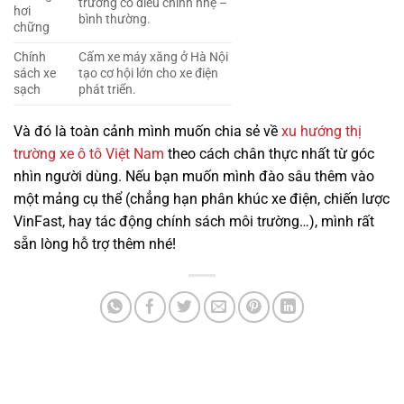
trường có điều chỉnh nhẹ –
hơi
bình thường.
chững
Chính
Cấm xe máy xăng ở Hà Nội
sách xe
tạo cơ hội lớn cho xe điện
sạch
phát triển.
Và đó là toàn cảnh mình muốn chia sẻ về
xu hướng thị
1 tỷ 920 triệu
trường xe ô tô Việt Nam
theo cách chân thực nhất từ góc
nhìn người dùng. Nếu bạn muốn mình đào sâu thêm vào
55000km
một mảng cụ thể (chẳng hạn phân khúc xe điện, chiến lược
VinFast, hay tác động chính sách môi trường…), mình rất
Mercedes Benz C200 2018
sẵn lòng hỗ trợ thêm nhé!