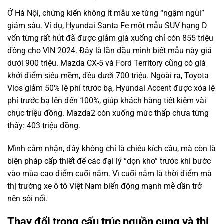
Ở Hà Nội, chứng kiến không ít mẫu xe từng “ngậm ngùi”
giảm sâu. Ví dụ, Hyundai Santa Fe một mẫu SUV hạng D
vốn từng rất hút đã được giảm giá xuống chỉ còn 855 triệu
đồng cho VIN 2024. Đây là lần đầu mình biết mẫu này giá
dưới 900 triệu. Mazda CX-5 và Ford Territory cũng có giá
khởi điểm siêu mềm, đều dưới 700 triệu. Ngoài ra, Toyota
Vios giảm 50% lệ phí trước bạ, Hyundai Accent được xóa lệ
phí trước bạ lên đến 100%, giúp khách hàng tiết kiệm vài
chục triệu đồng. Mazda2 còn xuống mức thấp chưa từng
thấy: 403 triệu đồng.
Mình cảm nhận, đây không chỉ là chiêu kích cầu, mà còn là
biện pháp cấp thiết để các đại lý “dọn kho” trước khi bước
vào mùa cao điểm cuối năm. Vì cuối năm là thời điểm mà
thị trường xe ô tô Việt Nam biến động mạnh mẽ dần trở
nên sôi nổi.
Thay đổi trong cấu trúc nguồn cung và thị