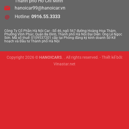
Thành phố Hồ Chí Minh
hanoicar99@hanoicar.vn
Hotline:
0916.55.3333
Công Ty Cổ Phần Hà Nội Car - Số 46, ngõ 567 đường Hoàng Hoa Thám,
690 triệu
Phường Vĩnh Phúc, Quận Ba Đình, Thành phố Hà Nội
Đại Diện: Ông Lê Ngọc
Sơn. Mã số thuế: 0109537201 cấp tại Phòng đăng ký kinh doanh Sở Kế
hoạch và Đầu tư Thành phố Hà Nội
89000km
Copyright 2026 ©
HANOICARS
. . All rights reserved. - Thiết kế bởi:
Toyota Land Cruiser 200 2016
Vinastar.net