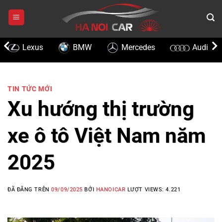
Chuyển
đến
nội
dung
Lexus
BMW
Mercedes
Audi
TIN TỨC MỚI
Xu hướng thị trường
xe ô tô Việt Nam năm
2025
ĐÃ ĐĂNG TRÊN
09/09/2025
BỞI
HANOICAR
LƯỢT VIEWS:
4.221