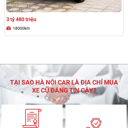
2 tỷ 590 triệu
74000km
Lexus RX350 Premium 2024
TẠI SAO HÀ NỘI CAR LÀ ĐỊA CHỈ MUA
XE CŨ ĐÁNG TIN CẬY?