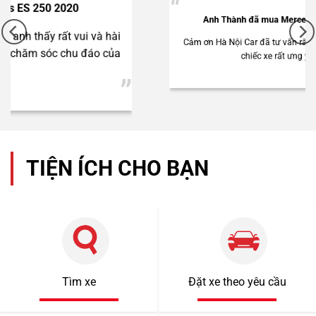
Anh Thành đã mua Mercedes C250 2012
Cảm ơn Hà Nội Car đã tư vấn rất chu đáo để anh có
chiếc xe rất ưng ý này.
2 tỷ 790 triệu
Lexus NX300 2021
TIỆN ÍCH CHO BẠN
Tìm xe
Đặt xe theo yêu cầu