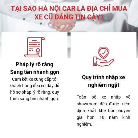
TẠI SAO HÀ NỘI CAR LÀ ĐỊA CHỈ MUA
XE CŨ ĐÁNG TIN CẬY?
Pháp lý rõ ràng
Sang tên nhanh gọn
Quy trình nhập xe
Cam kết xe cung cấp tới
nghiêm ngặt
khách hàng đều có đầy đủ
hồ sơ pháp lý rõ ràng, quy
Toàn bộ xe nhập về
trình sang tên nhanh gọn.
3 tỷ 260 triệu
showroom đều được kiểm
định khắt khe bởi chuyên
gia hơn 10 năm kinh
nghiệm.
Lexus LX570 2020