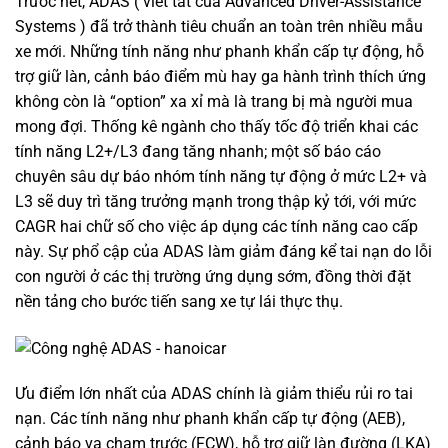
Trước hết, ADAS ( viết tắt của Advanced Driver-Assistance
Systems ) đã trở thành tiêu chuẩn an toàn trên nhiều mẫu
xe mới. Những tính năng như phanh khẩn cấp tự động, hỗ
trợ giữ làn, cảnh báo điểm mù hay ga hành trình thích ứng
không còn là “option” xa xỉ mà là trang bị mà người mua
mong đợi. Thống kê ngành cho thấy tốc độ triển khai các
tính năng L2+/L3 đang tăng nhanh; một số báo cáo
chuyên sâu dự báo nhóm tính năng tự động ở mức L2+ và
L3 sẽ duy trì tăng trưởng mạnh trong thập kỷ tới, với mức
CAGR hai chữ số cho việc áp dụng các tính năng cao cấp
này. Sự phổ cập của ADAS làm giảm đáng kể tai nạn do lỗi
con người ở các thị trường ứng dụng sớm, đồng thời đặt
nền tảng cho bước tiến sang xe tự lái thực thụ.
Ưu điểm lớn nhất của ADAS chính là giảm thiểu rủi ro tai
nạn. Các tính năng như phanh khẩn cấp tự động (AEB),
cảnh báo va chạm trước (FCW), hỗ trợ giữ làn đường (LKA)