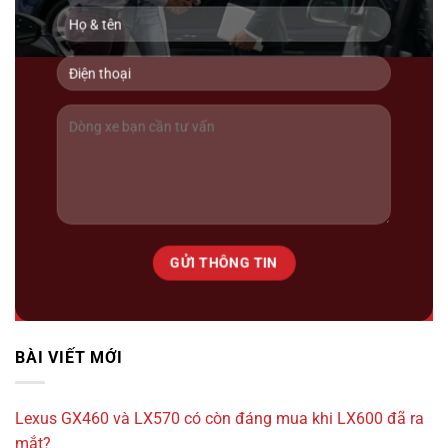
2 tỷ 990 triệu
BÀI VIẾT MỚI
97000km
Lexus GX460 và LX570 có còn đáng mua khi LX600 đã ra
Lexus LM500h ( 6 ghế ) 2025
mắt?