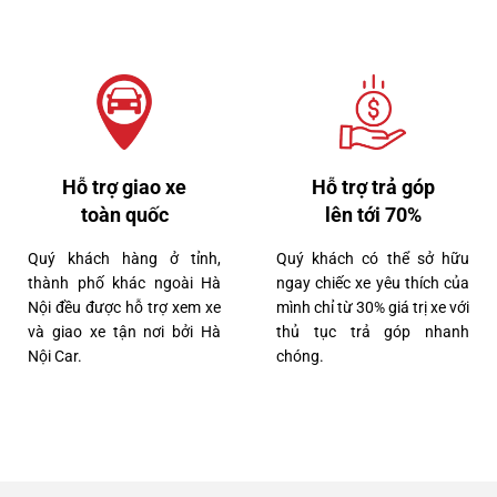
Hỗ trợ giao xe
Hỗ trợ trả góp
toàn quốc
lên tới 70%
Quý khách hàng ở tỉnh,
Quý khách có thể sở hữu
thành phố khác ngoài Hà
ngay chiếc xe yêu thích của
Nội đều được hỗ trợ xem xe
mình chỉ từ 30% giá trị xe với
và giao xe tận nơi bởi Hà
thủ tục trả góp nhanh
7 tỷ 650 triệu
Nội Car.
chóng.
40000km
Lexus RX300 2022