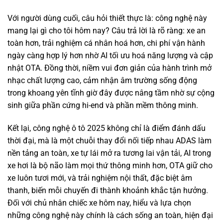
Lexus NX300 2021
Với người dùng cuối, câu hỏi thiết thực là: công nghệ này
mang lại gì cho tôi hôm nay? Câu trả lời là rõ ràng: xe an
toàn hơn, trải nghiệm cá nhân hoá hơn, chi phí vận hành
ngày càng hợp lý hơn nhờ AI tối ưu hoá năng lượng và cập
nhật OTA. Đồng thời, niềm vui đơn giản của hành trình mở
nhạc chất lượng cao, cảm nhận âm trường sống động
trong khoang yên tĩnh giờ đây được nâng tầm nhờ sự cộng
sinh giữa phần cứng hi-end và phần mềm thông minh.
Kết lại, công nghệ ô tô 2025 không chỉ là điểm đánh dấu
thời đại, mà là một chuỗi thay đổi nối tiếp nhau ADAS làm
nền tảng an toàn, xe tự lái mở ra tương lai vận tải, AI trong
xe hơi là bộ não làm mọi thứ thông minh hơn, OTA giữ cho
1 tỷ 920 triệu
xe luôn tươi mới, và trải nghiệm nội thất, đặc biệt âm
55000km
thanh, biến mỗi chuyến đi thành khoảnh khắc tận hưởng.
Đối với chủ nhân chiếc xe hôm nay, hiểu và lựa chọn
những công nghệ này chính là cách sống an toàn, hiện đại
Mercedes Benz C200 2018