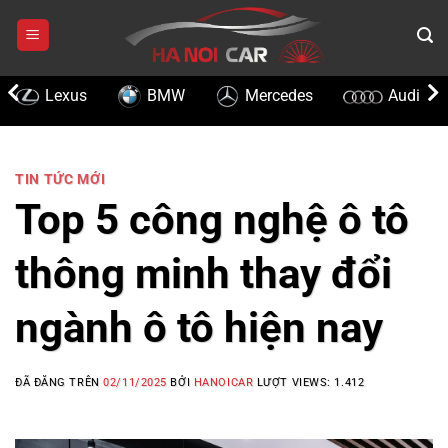
Chuyển
đến
nội
dung
Lexus
BMW
Mercedes
Audi
TIN TỨC MỚI
Top 5 công nghệ ô tô
thông minh thay đổi
ngành ô tô hiện nay
ĐÃ ĐĂNG TRÊN
02/11/2025
BỞI
HANOICAR
LƯỢT VIEWS:
1.412