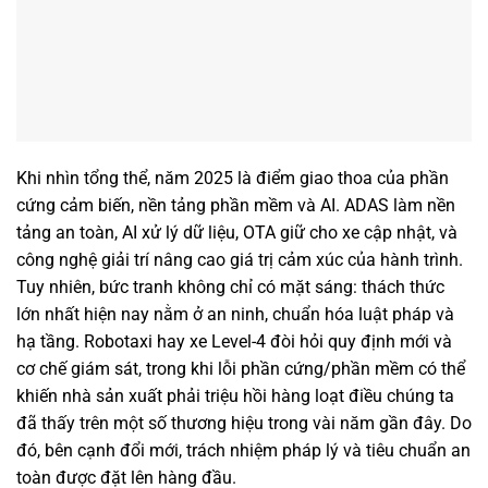
Lexus RX300 2022
Khi nhìn tổng thể, năm 2025 là điểm giao thoa của phần
cứng cảm biến, nền tảng phần mềm và AI. ADAS làm nền
tảng an toàn, AI xử lý dữ liệu, OTA giữ cho xe cập nhật, và
công nghệ giải trí nâng cao giá trị cảm xúc của hành trình.
Tuy nhiên, bức tranh không chỉ có mặt sáng: thách thức
lớn nhất hiện nay nằm ở an ninh, chuẩn hóa luật pháp và
hạ tầng. Robotaxi hay xe Level-4 đòi hỏi quy định mới và
cơ chế giám sát, trong khi lỗi phần cứng/phần mềm có thể
2 tỷ 790 triệu
khiến nhà sản xuất phải triệu hồi hàng loạt điều chúng ta
đã thấy trên một số thương hiệu trong vài năm gần đây. Do
đó, bên cạnh đổi mới, trách nhiệm pháp lý và tiêu chuẩn an
toàn được đặt lên hàng đầu.