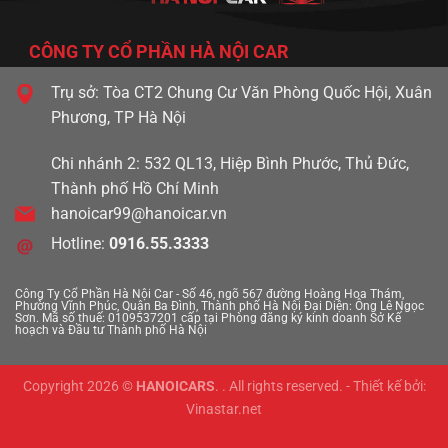
CÔNG TY CỔ PHẦN HÀ NỘI CAR
Trụ sở: Tòa CT2 Chung Cư Văn Phòng Quốc Hội, Xuân
Phương, TP Hà Nội
Chi nhánh 2: 532 QL13, Hiệp Bình Phước, Thủ Đức,
Thành phố Hồ Chí Minh
hanoicar99@hanoicar.vn
Hotline:
0916.55.3333
Công Ty Cổ Phần Hà Nội Car - Số 46, ngõ 567 đường Hoàng Hoa Thám,
690 triệu
Phường Vĩnh Phúc, Quận Ba Đình, Thành phố Hà Nội
Đại Diện: Ông Lê Ngọc
Sơn. Mã số thuế: 0109537201 cấp tại Phòng đăng ký kinh doanh Sở Kế
89000km
hoạch và Đầu tư Thành phố Hà Nội
Copyright 2026 ©
HANOICARS
. . All rights reserved. - Thiết kế bởi:
Toyota Land Cruiser 200 2016
Vinastar.net