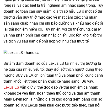
Lexus NX300 2021
rộng rãi và đặc biệt là trải nghiệm âm nhạc sang trọng. Tuy
doanh số toàn cầu suy giảm, giá trị sở hữu LS ở một số thị
trường vẫn duy trì ở mức cao về mặt cảm xúc; chủ nhân
sẵn sàng chấp nhận chi phí bảo dưỡng và khấu hao để đổi
lại trải nghiệm hiếm có. Tuy nhiên, với xu thế chung, đại lý
và nhà phân phối cần cân nhắc chiến lược tồn kho, tiếp thị
và dịch vụ sau bán để phù hợp với nhu cầu thực tế.
Sự ảm đạm doanh số của Lexus LS tại nhiều thị trường là
hệ quả của nhiều yếu tố: thay đổi sở thích người dùng theo
hướng SUV và EV, chi phí tuân thủ và phân phối, cùng cạnh
tranh khốc liệt trong phân khúc xe hạng sang. Dù vậy,
1 tỷ 920 triệu
Lexus LS
vẫn giữ vị thế độc đáo về trải nghiệm cá nhân:
khoang xe yên tĩnh, hoàn thiện thủ công và dàn âm thanh
55000km
Mark Levinson là những giá trị khó đong đếm bằng con số
doanh số. Khi Lexus triển khai các bước tiếp theo, câu hỏi