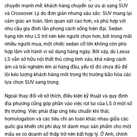
chuyển mạnh mẽ: khách hàng chuyển sự ưu ái sang SUV
và Crossover. Lý do đơn giản nhưng sâu sắc: SUV mang lại
cảm giác an toàn, tầm quan sát cao hơn, và phù hợp với
nhu cầu gia đình lẫn phong cách sống hiện đại. Sedan
hạng lớn như LS trở nên kén người chọn hơn, bởi trong mắt
nhiều người mua, một chiếc sedan cỡ lớn không còn phù
hợp lắm với hành vi sử dụng hàng ngày. Bởi vậy, dù Lexus
LS vẫn sở hữu nội thất thủ công tinh xảo, khả năng cách
âm và trải nghiệm êm ái hàng đầu, yếu tố đó chưa đủ để
lôi kéo lượng khách hàng mới trong thị trường bão hòa các
lựa chọn SUV sang trọng.
Ngoài thay đổi về sở thích, điều kiện kỹ thuật và quy định
địa phương cũng góp phần vào việc rút lui của LS ở một số
thị trường. Việc phải đáp ứng tiêu chuẩn khí thải,
homologation và các tiêu chí an toàn khác nhau giữa các
quốc gia khiến chi phí duy trì danh mục sản phẩm cho một
mẫu xe có doanh số thấp trở nên bất hợp lý. Ở Anh, chính