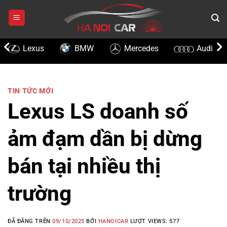
Chuyển
đến
nội
dung
Lexus
BMW
Mercedes
Audi
TIN TỨC MỚI
Lexus LS doanh số
ảm đạm dần bị dừng
bán tại nhiều thị
trường
ĐÃ ĐĂNG TRÊN
09/10/2025
BỞI
HANOICAR
LƯỢT VIEWS:
577