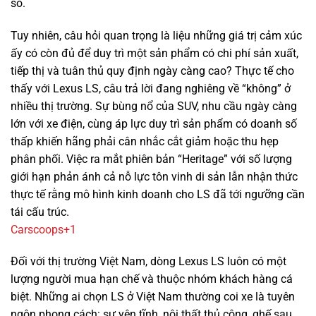
số.
Lexus RX300 2022
Tuy nhiên, câu hỏi quan trọng là liệu những giá trị cảm xúc
ấy có còn đủ để duy trì một sản phẩm có chi phí sản xuất,
tiếp thị và tuân thủ quy định ngày càng cao? Thực tế cho
thấy với Lexus LS, câu trả lời đang nghiêng về “không” ở
nhiều thị trường. Sự bùng nổ của SUV, nhu cầu ngày càng
lớn với xe điện, cùng áp lực duy trì sản phẩm có doanh số
thấp khiến hãng phải cân nhắc cắt giảm hoặc thu hẹp
phân phối. Việc ra mắt phiên bản “Heritage” với số lượng
giới hạn phản ánh cả nỗ lực tôn vinh di sản lẫn nhận thức
thực tế rằng mô hình kinh doanh cho LS đã tới ngưỡng cần
tái cấu trúc.
Carscoops
+1
2 tỷ 790 triệu
Đối với thị trường Việt Nam, dòng Lexus LS luôn có một
lượng người mua hạn chế và thuộc nhóm khách hàng cá
biệt. Những ai chọn LS ở Việt Nam thường coi xe là tuyên
ngôn phong cách: sự yên tĩnh, nội thất thủ công, ghế sau