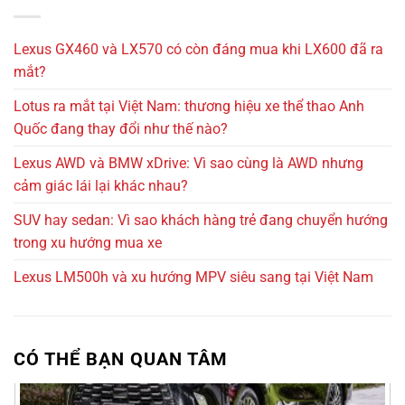
Lexus LM500h ( 6 ghế ) 2025
Lexus GX460 và LX570 có còn đáng mua khi LX600 đã ra
mắt?
Lotus ra mắt tại Việt Nam: thương hiệu xe thể thao Anh
Quốc đang thay đổi như thế nào?
Lexus AWD và BMW xDrive: Vì sao cùng là AWD nhưng
cảm giác lái lại khác nhau?
SUV hay sedan: Vì sao khách hàng trẻ đang chuyển hướng
trong xu hướng mua xe
Lexus LM500h và xu hướng MPV siêu sang tại Việt Nam
7 tỷ 650 triệu
7000km
CÓ THỂ BẠN QUAN TÂM
Ford Explorer 2023