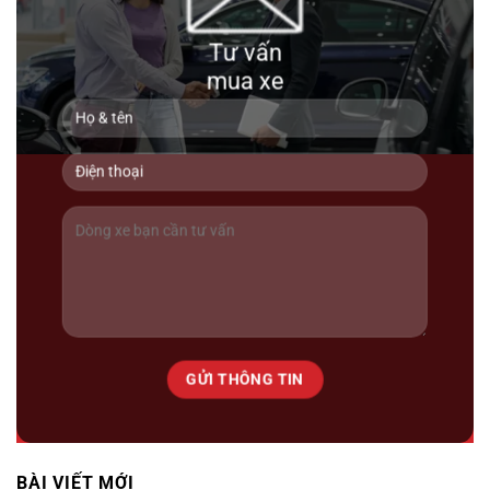
Toyota Land Cruiser 200 2016
Tư vấn
mua xe
2 tỷ 990 triệu
97000km
BÀI VIẾT MỚI