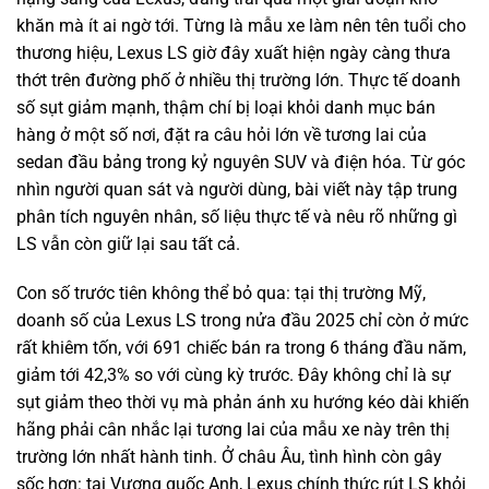
khăn mà ít ai ngờ tới. Từng là mẫu xe làm nên tên tuổi cho
thương hiệu, Lexus LS giờ đây xuất hiện ngày càng thưa
thớt trên đường phố ở nhiều thị trường lớn. Thực tế doanh
số sụt giảm mạnh, thậm chí bị loại khỏi danh mục bán
hàng ở một số nơi, đặt ra câu hỏi lớn về tương lai của
sedan đầu bảng trong kỷ nguyên SUV và điện hóa. Từ góc
nhìn người quan sát và người dùng, bài viết này tập trung
phân tích nguyên nhân, số liệu thực tế và nêu rõ những gì
LS vẫn còn giữ lại sau tất cả.
Con số trước tiên không thể bỏ qua: tại thị trường Mỹ,
doanh số của Lexus LS trong nửa đầu 2025 chỉ còn ở mức
rất khiêm tốn, với 691 chiếc bán ra trong 6 tháng đầu năm,
giảm tới 42,3% so với cùng kỳ trước. Đây không chỉ là sự
sụt giảm theo thời vụ mà phản ánh xu hướng kéo dài khiến
hãng phải cân nhắc lại tương lai của mẫu xe này trên thị
trường lớn nhất hành tinh. Ở châu Âu, tình hình còn gây
sốc hơn: tại Vương quốc Anh, Lexus chính thức rút LS khỏi