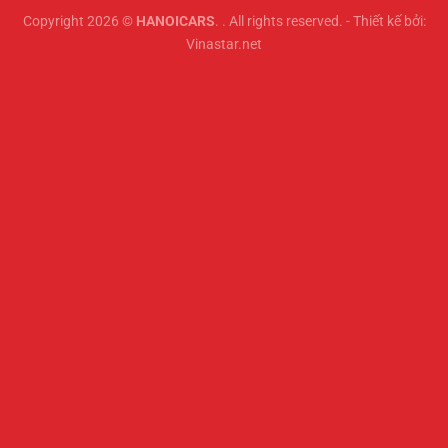
Copyright 2026 ©
HANOICARS
. . All rights reserved. - Thiết kế bởi:
Vinastar.net
2 tỷ 990 triệu
97000km
Lexus LM500h ( 6 ghế ) 2025