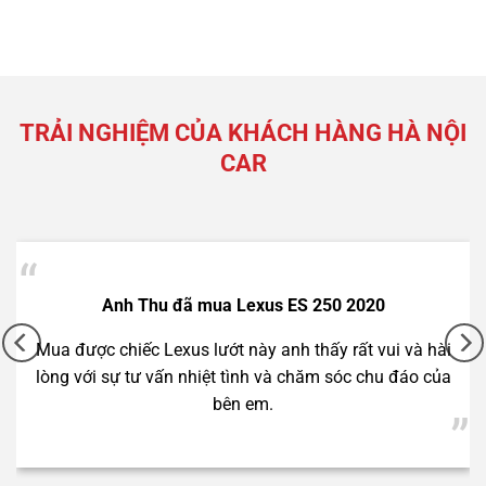
TRẢI NGHIỆM CỦA KHÁCH HÀNG HÀ NỘI
CAR
Anh Thành đã mua Mercedes C250 2012
2 tỷ 790 triệu
Cảm ơn Hà Nội Car đã tư vấn rất chu đáo để anh có
chiếc xe rất ưng ý này.
Lexus NX300 2021