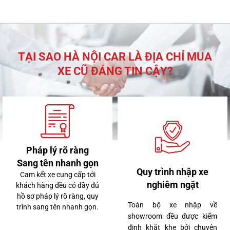
TẠI SAO HÀ NỘI CAR LÀ ĐỊA CHỈ MUA
XE CŨ ĐÁNG TIN CẬY?
Pháp lý rõ ràng
Sang tên nhanh gọn
Quy trình nhập xe
3 tỷ 260 triệu
Cam kết xe cung cấp tới
nghiêm ngặt
khách hàng đều có đầy đủ
hồ sơ pháp lý rõ ràng, quy
Toàn bộ xe nhập về
trình sang tên nhanh gọn.
showroom đều được kiểm
Lexus LX570 2020
định khắt khe bởi chuyên