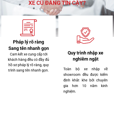
XE CŨ ĐÁNG TIN CẬY?
Pháp lý rõ ràng
Sang tên nhanh gọn
Quy trình nhập xe
3 tỷ 260 triệu
Cam kết xe cung cấp tới
nghiêm ngặt
khách hàng đều có đầy đủ
hồ sơ pháp lý rõ ràng, quy
Toàn bộ xe nhập về
trình sang tên nhanh gọn.
showroom đều được kiểm
Lexus LX570 2020
định khắt khe bởi chuyên
gia hơn 10 năm kinh
nghiệm.