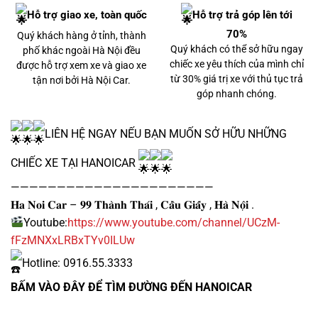
Hỗ trợ giao xe, toàn quốc
Hỗ trợ trả góp lên tới
70%
Quý khách hàng ở tỉnh, thành
Quý khách có thể sở hữu ngay
phố khác ngoài Hà Nội đều
chiếc xe yêu thích của mình chỉ
được hỗ trợ xem xe và giao xe
từ 30% giá trị xe với thủ tục trả
tận nơi bởi Hà Nội Car.
góp nhanh chóng.
LIÊN HỆ NGAY NẾU BẠN MUỐN SỞ HỮU NHỮNG
CHIẾC XE TẠI HANOICAR
2 tỷ 790 triệu
——————————————————————
𝐇𝐚 𝐍𝐨𝐢 𝐂𝐚𝐫 – 𝟗𝟗 𝐓𝐡𝐚̀𝐧𝐡 𝐓𝐡𝐚́𝐢 , 𝐂𝐚̂̀𝐮 𝐆𝐢𝐚̂́𝐲 , 𝐇𝐚̀ 𝐍𝐨̣̂𝐢 .
Youtube:
https://www.youtube.com/channel/UCzM-
Lexus NX300 2021
fFzMNXxLRBxTYv0ILUw
Hotline: 0916.55.3333
BẤM VÀO ĐÂY ĐỂ TÌM ĐƯỜNG ĐẾN HANOICAR