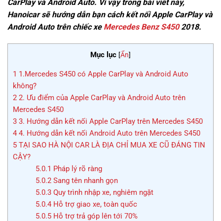
CarPlay và Android Auto. Vì vậy trong bài viết này,
Hanoicar sẽ hướng dẫn bạn cách kết nối Apple CarPlay và
Android Auto trên chiếc xe
Mercedes Benz S450
2018.
Mục lục
[
Ẩn
]
1
1.Mercedes S450 có Apple CarPlay và Android Auto
không?
2
2. Ưu điểm của Apple CarPlay và Android Auto trên
Mercedes S450
3
3. Hướng dẫn kết nối Apple CarPlay trên Mercedes S450
4
4. Hướng dẫn kết nối Android Auto trên Mercedes S450
5
TẠI SAO HÀ NỘI CAR LÀ ĐỊA CHỈ MUA XE CŨ ĐÁNG TIN
CẬY?
5.0.1
Pháp lý rõ ràng
5.0.2
Sang tên nhanh gọn
5.0.3
Quy trình nhập xe, nghiêm ngặt
5.0.4
Hỗ trợ giao xe, toàn quốc
5.0.5
Hỗ trợ trả góp lên tới 70%