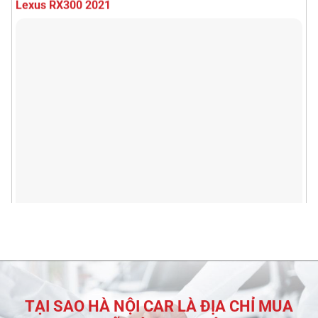
2 tỷ 590 triệu
74000km
Lexus RX350 Premium 2024
TẠI SAO HÀ NỘI CAR LÀ ĐỊA CHỈ MUA