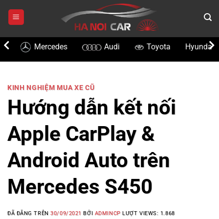
Chuyển
đến
nội
dung
Mercedes
Audi
Toyota
Hyundai
KINH NGHIỆM MUA XE CŨ
Hướng dẫn kết nối
Apple CarPlay &
Android Auto trên
Mercedes S450
ĐÃ ĐĂNG TRÊN
30/09/2021
BỞI
ADMINCP
LƯỢT VIEWS:
1.868