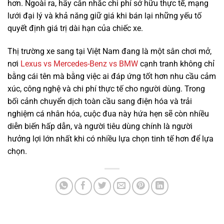
hơn. Ngoài ra, hãy cân nhắc chi phí sở hữu thực tế, mạng
lưới đại lý và khả năng giữ giá khi bán lại những yếu tố
Mercedes Benz C200 2018
quyết định giá trị dài hạn của chiếc xe.
Thị trường xe sang tại Việt Nam đang là một sân chơi mở,
nơi
Lexus vs Mercedes-Benz vs BMW
cạnh tranh không chỉ
bằng cái tên mà bằng việc ai đáp ứng tốt hơn nhu cầu cảm
xúc, công nghệ và chi phí thực tế cho người dùng. Trong
bối cảnh chuyển dịch toàn cầu sang điện hóa và trải
nghiệm cá nhân hóa, cuộc đua này hứa hẹn sẽ còn nhiều
diễn biến hấp dẫn, và người tiêu dùng chính là người
hưởng lợi lớn nhất khi có nhiều lựa chọn tinh tế hơn để lựa
chọn.
690 triệu
89000km