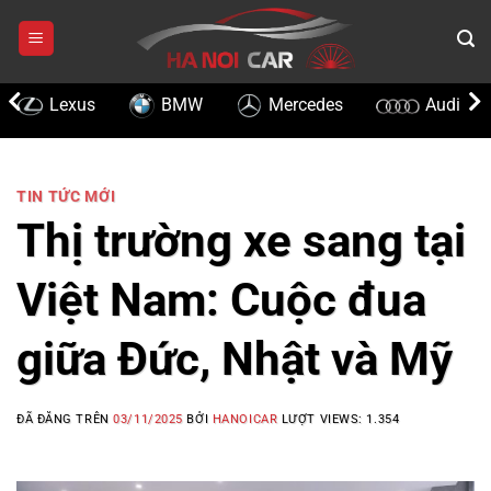
Chuyển
đến
nội
dung
Lexus
BMW
Mercedes
Audi
TIN TỨC MỚI
Thị trường xe sang tại
Việt Nam: Cuộc đua
giữa Đức, Nhật và Mỹ
ĐÃ ĐĂNG TRÊN
03/11/2025
BỞI
HANOICAR
LƯỢT VIEWS:
1.354