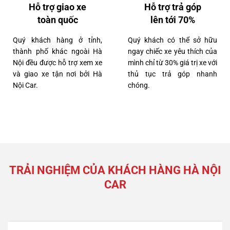
Lexus RX300 2022
Hỗ trợ giao xe
Hỗ trợ trả góp
toàn quốc
lên tới 70%
Quý khách hàng ở tỉnh,
Quý khách có thể sở hữu
thành phố khác ngoài Hà
ngay chiếc xe yêu thích của
Nội đều được hỗ trợ xem xe
mình chỉ từ 30% giá trị xe với
và giao xe tận nơi bởi Hà
thủ tục trả góp nhanh
Nội Car.
chóng.
TRẢI NGHIỆM CỦA KHÁCH HÀNG HÀ NỘI
2 tỷ 790 triệu
CAR
Lexus NX300 2021