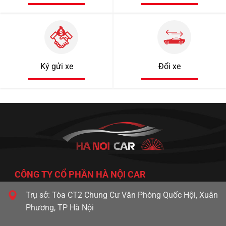
Ký gửi xe
Đổi xe
690 triệu
CÔNG TY CỔ PHẦN HÀ NỘI CAR
89000km
Trụ sở: Tòa CT2 Chung Cư Văn Phòng Quốc Hội, Xuân
Phương, TP Hà Nội
Audi Q7 2018