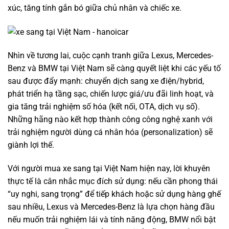
xúc, tăng tính gắn bó giữa chủ nhân và chiếc xe.
Lexus NX300 2021
Nhìn về tương lai, cuộc cạnh tranh giữa Lexus, Mercedes-
Benz và BMW tại Việt Nam sẽ càng quyết liệt khi các yếu tố
sau được đẩy mạnh: chuyển dịch sang xe điện/hybrid,
phát triển hạ tầng sạc, chiến lược giá/ưu đãi linh hoạt, và
gia tăng trải nghiệm số hóa (kết nối, OTA, dịch vụ số).
Những hãng nào kết hợp thành công công nghệ xanh với
trải nghiệm người dùng cá nhân hóa (personalization) sẽ
giành lợi thế.
Với người mua xe sang tại Việt Nam hiện nay, lời khuyên
thực tế là cân nhắc mục đích sử dụng: nếu cần phong thái
“uy nghi, sang trọng” để tiếp khách hoặc sử dụng hàng ghế
1 tỷ 920 triệu
sau nhiều, Lexus và Mercedes-Benz là lựa chọn hàng đầu
55000km
nếu muốn trải nghiệm lái và tính năng động, BMW nổi bật