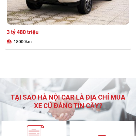
Lexus RX300 2021
TẠI SAO HÀ NỘI CAR LÀ ĐỊA CHỈ MUA
XE CŨ ĐÁNG TIN CẬY?
2 tỷ 590 triệu
74000km