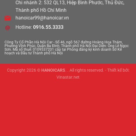
Chi nhánh 2: 532 QL13, Hiệp Bình Phước, Thủ Đức,
Thành phố Hồ Chí Minh
hanoicar99@hanoicar.vn
Hotline:
0916.55.3333
Công Ty Cổ Phần Hà Nội Car - Số 46, ngõ 567 đường Hoàng Hoa Thám,
Phường Vĩnh Phúc, Quận Ba Đình, Thành phố Hà Nội
Đại Diện: Ông Lê Ngọc
Sơn. Mã số thuế: 0109537201 cấp tại Phòng đăng ký kinh doanh Sở Kế
hoạch và Đầu tư Thành phố Hà Nội
Copyright 2026 ©
HANOICARS
. . All rights reserved. - Thiết kế bởi:
Vinastar.net
1 tỷ 350 triệu
111000km
Toyota Land Cruiser 200 2016