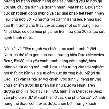
hướng tới hành khách hàng ghế sau những yếu tố hợp gu
với nhu cầu gia đình và doanh nhân. Mặt khác, Lexus tích
cực phát triển dòng hybrid và các giải pháp tiết kiệm nhiên
liệu, phù hợp với xu hướng “xe xanh” đang lên. Nhiều báo
cáo thị trường cho thấy Lexus cùng một số thương hiệu
Nhật khác có dấu hiệu phục hồi trên nửa đầu 2025, tạo sức
cạnh tranh rõ rệt.
Nếu xét về điểm mạnh và chiến lược cạnh tranh ở Việt
Nam, có thể tóm gọn như sau: thương hiệu Đức (Mercedes-
Benz, BMW) chủ yếu cạnh tranh bằng công nghệ, hiệu
năng và đa dạng mẫu mã. Lexus tập trung vào trải nghiệm
nội thất, độ bền và giá trị cảm xúc thương hiệu Mỹ (ví dụ
Cadillac) vẫn là “kẻ lẻ” với chiến lược định vị riêng nhưng
chưa chiếm được thị phần lớn như Đức và Nhật. Trên
đường phố Hà Nội hay TP. HCM, hình ảnh Mercedes-Benz
vẫn phổ biến, BMW xuất hiện ở các khu phố “xe cộ” với tính
năng thể thao, còn Lexus được chọn bởi những khách