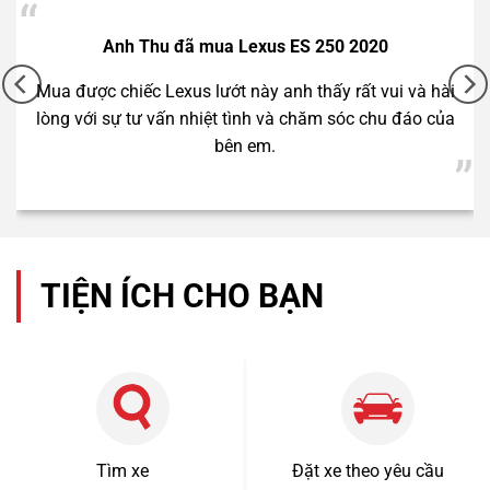
Anh Thành đã mua Mercedes C250 2012
Cảm ơn Hà Nội Car đã tư vấn rất chu đáo để anh có
chiếc xe rất ưng ý này.
TIỆN ÍCH CHO BẠN
1 tỷ 920 triệu
55000km
Tìm xe
Đặt xe theo yêu cầu
Mercedes Benz C200 2018