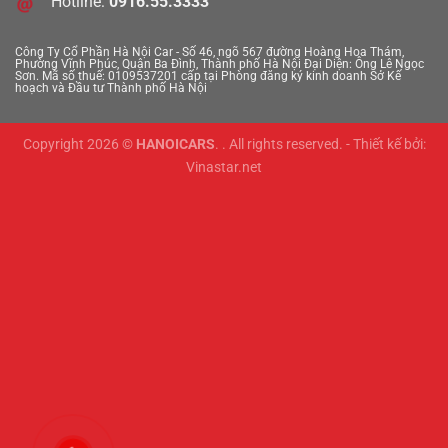
Hotline:
0916.55.3333
Công Ty Cổ Phần Hà Nội Car - Số 46, ngõ 567 đường Hoàng Hoa Thám,
Phường Vĩnh Phúc, Quận Ba Đình, Thành phố Hà Nội
Đại Diện: Ông Lê Ngọc
Sơn. Mã số thuế: 0109537201 cấp tại Phòng đăng ký kinh doanh Sở Kế
hoạch và Đầu tư Thành phố Hà Nội
Copyright 2026 ©
HANOICARS
. . All rights reserved. - Thiết kế bởi:
Vinastar.net